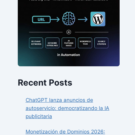
Recent Posts
ChatGPT lanza anuncios de
autoservicio: democratizando la IA
publicitaria
Monetización de Dominios 2026: