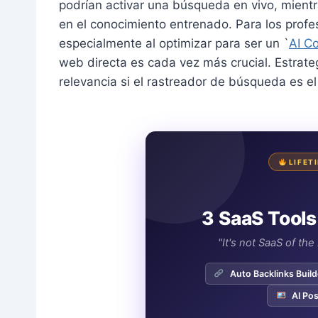
podrían activar una búsqueda en vivo, mient
en el conocimiento entrenado. Para los profes
especialmente al optimizar para ser un `
AI C
web directa es cada vez más crucial. Estrate
relevancia si el rastreador de búsqueda es el
LIFET
3 SaaS Tools
"It's not SaaS of th
Auto Backlinks Build
AI Pos