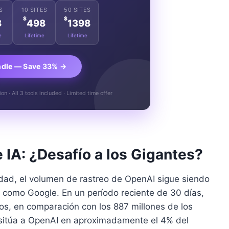
S
10 SITES
50 SITES
$
$
8
498
1398
e
Lifetime
Lifetime
ndle — Save 33% →
n · All 3 tools included · Limited time offer
e IA: ¿Desafío a los Gigantes?
vidad, el volumen de rastreo de OpenAI sigue siendo
 como Google. En un período reciente de 30 días,
tos, en comparación con los 887 millones de los
sitúa a OpenAI en aproximadamente el 4% del