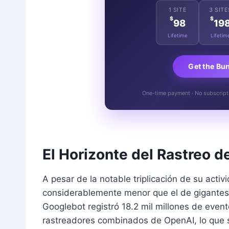
1 SITE
3 SITE
$
$
98
19
Lifetime
Lifetim
Get the Bu
One-time payment · No subscriptio
El Horizonte del Rastreo d
A pesar de la notable triplicación de su acti
considerablemente menor que el de gigantes
Googlebot registró 18.2 mil millones de even
rastreadores combinados de OpenAI, lo que 