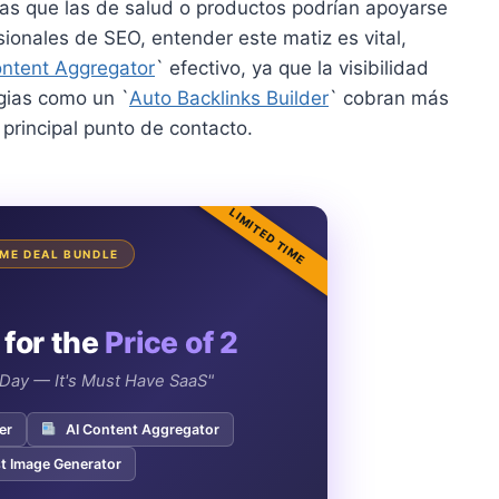
ras que las de salud o productos podrían apoyarse
ionales de SEO, entender este matiz es vital,
ontent Aggregator
` efectivo, ya que la visibilidad
gias como un `
Auto Backlinks Builder
` cobran más
 principal punto de contacto.
LIMITED TIME
IME DEAL BUNDLE
 for the
Price of 2
e Day — It's Must Have SaaS"
er
AI Content Aggregator
t Image Generator