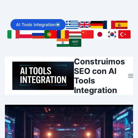
Skip
to
AI Tools Integration
content
Construimos
SEO con AI
Tools
Integration