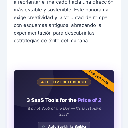
a reorientar el mercado hacia una dirección
más estable y sostenible. Este panorama
exige creatividad y la voluntad de romper
con esquemas antiguos, abrazando la
experimentación para descubrir las
estrategias de éxito del mañana.
LIMITED TIME
LIFETIME DEAL BUNDLE
3 SaaS Tools for the
Price of 2
"It's not SaaS of the Day — It's Must Have
SaaS"
Auto Backlinks Builder