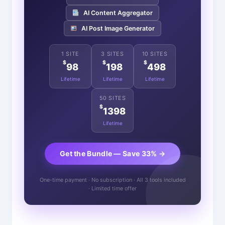
AI Content Aggregator
AI Post Image Generator
1 SITE
3 SITES
10 SITES
$
$
$
98
198
498
Lifetime
Lifetime
Lifetime
50 SITES
$
1398
Lifetime
Get the Bundle — Save 33% →
One-time payment · No subscription · All 3 tools included
· Limited time offer