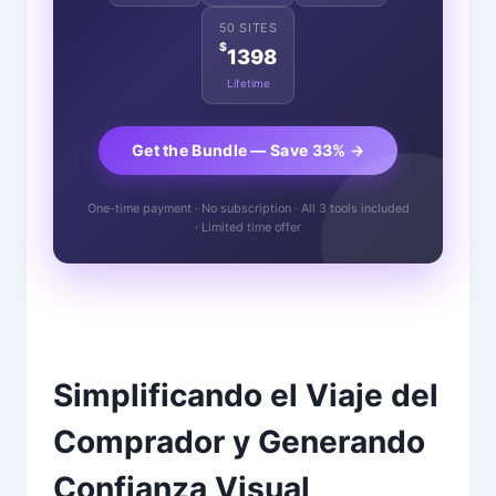
50 SITES
$
1398
Lifetime
Get the Bundle — Save 33% →
One-time payment · No subscription · All 3 tools included
· Limited time offer
Simplificando el Viaje del
Comprador y Generando
Confianza Visual