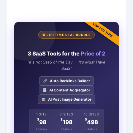
LIMITED TIME
LIFETIME DEAL BUNDLE
3 SaaS Tools for the
Price of 2
"It's not SaaS of the Day — It's Must Have
SaaS"
Auto Backlinks Builder
AI Content Aggregator
AI Post Image Generator
1 SITE
3 SITES
10 SITES
$
$
$
98
198
498
Lifetime
Lifetime
Lifetime