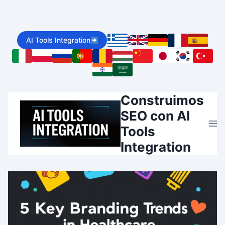
Skip
to
AI Tools Integration
content
Construimos
SEO con AI
Tools
Integration