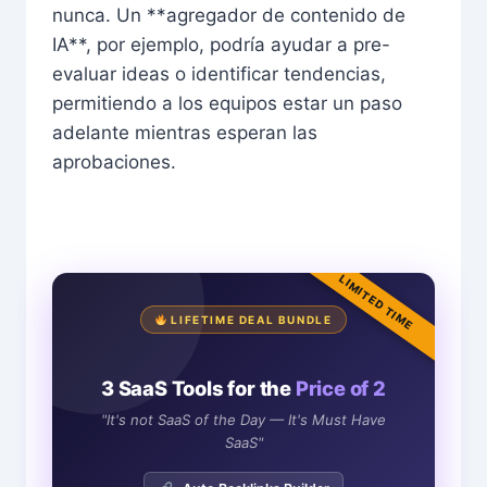
nunca. Un **agregador de contenido de
IA**, por ejemplo, podría ayudar a pre-
evaluar ideas o identificar tendencias,
permitiendo a los equipos estar un paso
adelante mientras esperan las
aprobaciones.
LIMITED TIME
LIFETIME DEAL BUNDLE
3 SaaS Tools for the
Price of 2
"It's not SaaS of the Day — It's Must Have
SaaS"