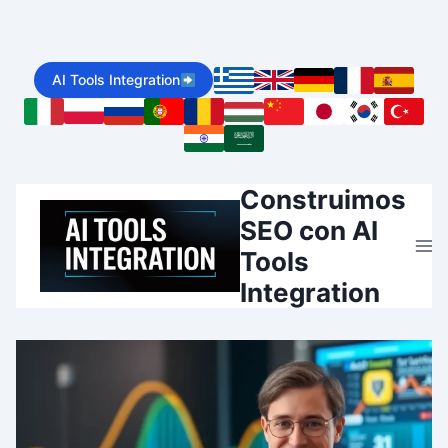
Skip
to
AI Tools Integration
content
Construimos
SEO con AI
Tools
Integration