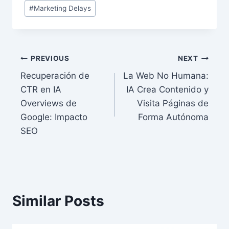
#
Marketing Delays
Post
PREVIOUS
NEXT
Recuperación de
La Web No Humana:
navigation
CTR en IA
IA Crea Contenido y
Overviews de
Visita Páginas de
Google: Impacto
Forma Autónoma
SEO
Similar Posts