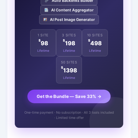
Auto Backlinks Builder
AI Content Aggregator
AI Post Image Generator
1 SITE
3 SITES
10 SITES
$
$
$
98
198
498
Lifetime
Lifetime
Lifetime
50 SITES
$
1398
Lifetime
Get the Bundle — Save 33% →
One-time payment · No subscription · All 3 tools included
· Limited time offer