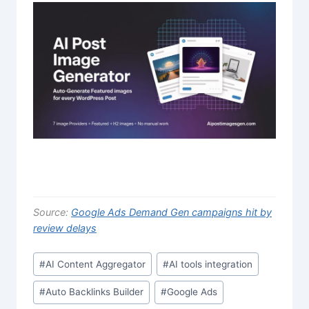
Source:
Google Ads Demand Gen campaigns hit by
review delays
Post
#
AI Content Aggregator
#
AI tools integration
Tags:
#
Auto Backlinks Builder
#
Google Ads