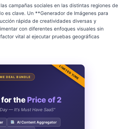
e las campañas sociales en las distintas regiones de
nido es clave. Un **Generador de Imágenes para
ducción rápida de creatividades diversas y
imentar con diferentes enfoques visuales sin
 factor vital al ejecutar pruebas geográficas
LIMITED TIME
IME DEAL BUNDLE
 for the
Price of 2
e Day — It's Must Have SaaS"
er
AI Content Aggregator