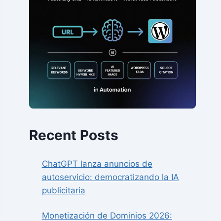
Recent Posts
ChatGPT lanza anuncios de
autoservicio: democratizando la IA
publicitaria
Monetización de Dominios 2026: