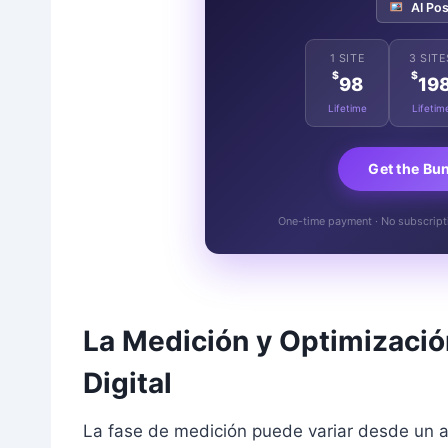
AI Pos
1 SITE
3 SITE
$
$
98
19
Lifetime
Lifetim
Get the Bu
One-time payment · No subscriptio
La Medición y Optimizació
Digital
La fase de medición puede variar desde un a