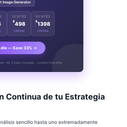
t Image Generator
S
10 SITES
50 SITES
$
$
8
498
1398
e
Lifetime
Lifetime
ndle — Save 33% →
n · All 3 tools included · Limited time offer
n Continua de tu Estrategia
nálisis sencillo hasta uno extremadamente