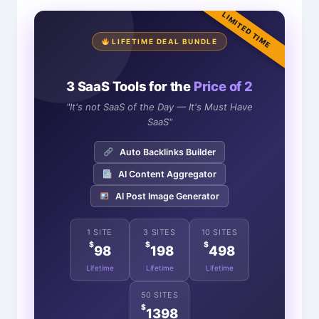
LIMITED TIME
LIFETIME DEAL BUNDLE
3 SaaS Tools for the
Price of 2
"It's not SaaS of the Day — It's Must Have
SaaS"
Auto Backlinks Builder
AI Content Aggregator
AI Post Image Generator
1 SITE
3 SITES
10 SITES
$
$
$
98
198
498
Lifetime
Lifetime
Lifetime
50 SITES
$
1398