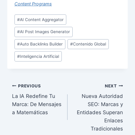
Content Programs
Post
#
AI Content Aggregator
Tags:
#
AI Post Images Generator
#
Auto Backlinks Builder
#
Contenido Global
#
Inteligencia Artificial
Post
PREVIOUS
NEXT
La IA Redefine Tu
Nueva Autoridad
navigation
Marca: De Mensajes
SEO: Marcas y
a Matemáticas
Entidades Superan
Enlaces
Tradicionales