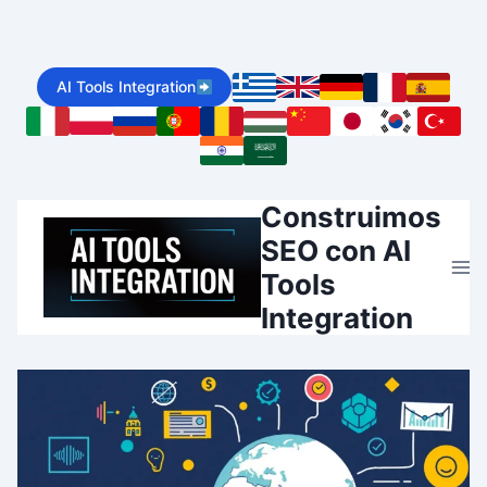
Skip
to
AI Tools Integration
content
Construimos
SEO con AI
Tools
Integration