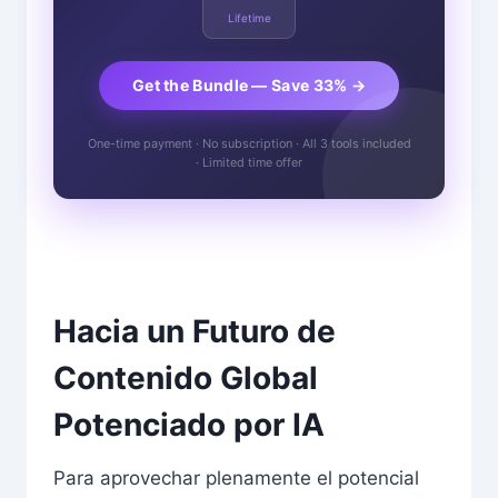
Lifetime
Get the Bundle — Save 33% →
One-time payment · No subscription · All 3 tools included
· Limited time offer
Hacia un Futuro de
Contenido Global
Potenciado por IA
Para aprovechar plenamente el potencial