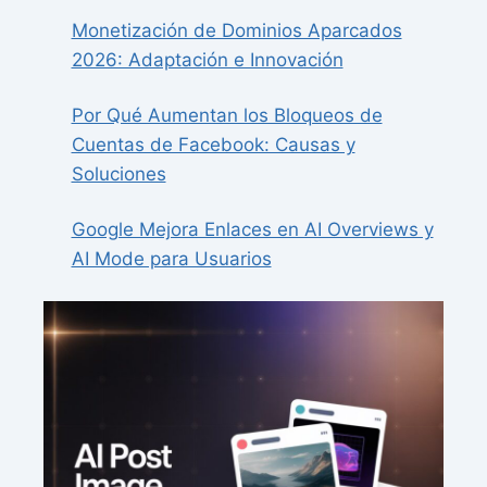
Monetización de Dominios Aparcados
2026: Adaptación e Innovación
Por Qué Aumentan los Bloqueos de
Cuentas de Facebook: Causas y
Soluciones
Google Mejora Enlaces en AI Overviews y
AI Mode para Usuarios