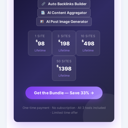
Auto Backlinks Builder
AI Content Aggregator
AI Post Image Generator
1 SITE
3 SITES
10 SITES
$
$
$
98
198
498
Lifetime
Lifetime
Lifetime
50 SITES
$
1398
Lifetime
Get the Bundle — Save 33% →
One-time payment · No subscription · All 3 tools included
· Limited time offer