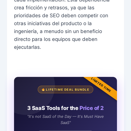
crea fricción y retrasos, ya que las
prioridades de SEO deben competir con
otras iniciativas del producto o la
ingeniería, a menudo sin un beneficio
directo para los equipos que deben
ejecutarlas.
LIMITED TIME
LIFETIME DEAL BUNDLE
3 SaaS Tools for the
Price of 2
"It's not SaaS of the Day — It's Must Have
SaaS"