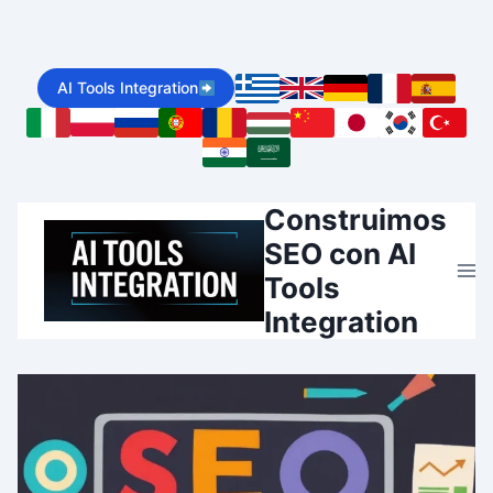
Skip
to
AI Tools Integration
content
Construimos
SEO con AI
Tools
Integration