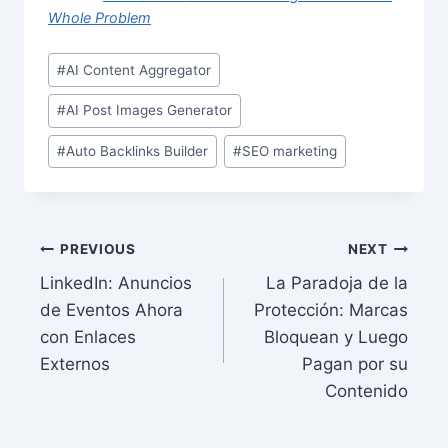
Whole Problem
Post
#
AI Content Aggregator
Tags:
#
AI Post Images Generator
#
Auto Backlinks Builder
#
SEO marketing
Post
PREVIOUS
NEXT
LinkedIn: Anuncios
La Paradoja de la
navigation
de Eventos Ahora
Protección: Marcas
con Enlaces
Bloquean y Luego
Externos
Pagan por su
Contenido