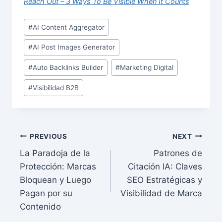
Reach Out – 3 Ways To Be Visible When It Counts
Post
#
AI Content Aggregator
Tags:
#
AI Post Images Generator
#
Auto Backlinks Builder
#
Marketing Digital
#
Visibilidad B2B
Post
PREVIOUS
NEXT
La Paradoja de la
Patrones de
navigation
Protección: Marcas
Citación IA: Claves
Bloquean y Luego
SEO Estratégicas y
Pagan por su
Visibilidad de Marca
Contenido