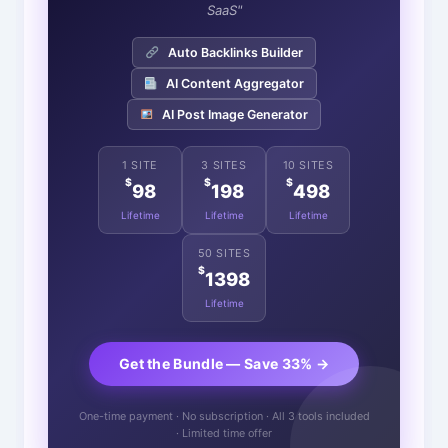
SaaS"
Auto Backlinks Builder
AI Content Aggregator
AI Post Image Generator
1 SITE
3 SITES
10 SITES
$
$
$
98
198
498
Lifetime
Lifetime
Lifetime
50 SITES
$
1398
Lifetime
Get the Bundle — Save 33% →
One-time payment · No subscription · All 3 tools included
· Limited time offer