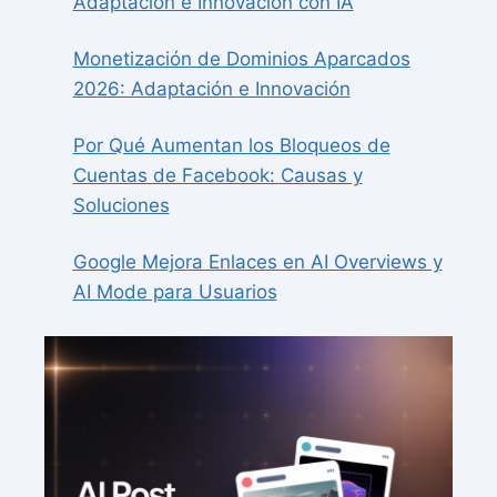
Adaptación e Innovación con IA
Monetización de Dominios Aparcados
2026: Adaptación e Innovación
Por Qué Aumentan los Bloqueos de
Cuentas de Facebook: Causas y
Soluciones
Google Mejora Enlaces en AI Overviews y
AI Mode para Usuarios