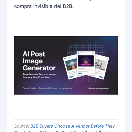
compra invisible del B2B.
Source:
B2B Buyers Choose A Vendor Before They