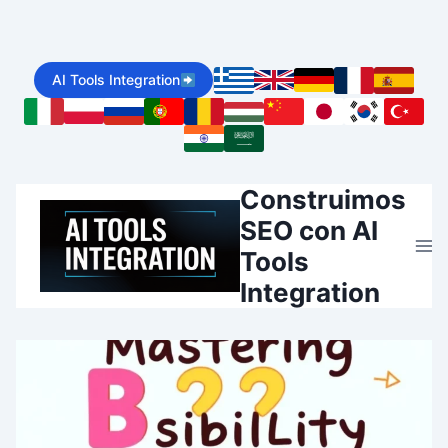
Skip
to
AI Tools Integration
content
Construimos
SEO con AI
Tools
Integration