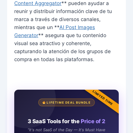
Content Aggregator
** pueden ayudar a
reunir y distribuir información clave de tu
marca a través de diversos canales,
mientras que un **
AI Post Images
Generator
** asegura que tu contenido
visual sea atractivo y coherente,
capturando la atención de los grupos de
compra en todas las plataformas.
LIMITED TIME
LIFETIME DEAL BUNDLE
3 SaaS Tools for the
Price of 2
"It's not SaaS of the Day — It's Must Have