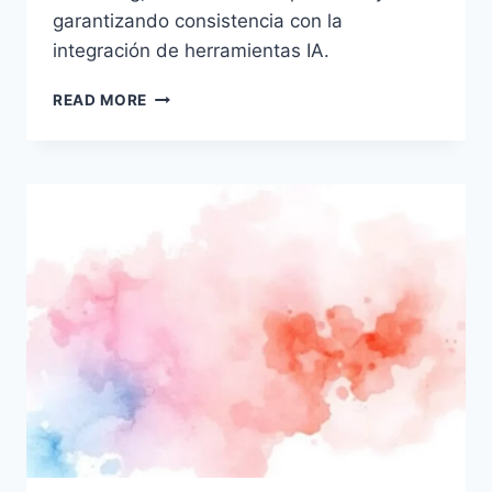
garantizando consistencia con la
integración de herramientas IA.
HABILIDADES
READ MORE
DE
CLAUDE:
REVOLUCIÓN
EN
SEO
Y
MARKETING
CON
IA