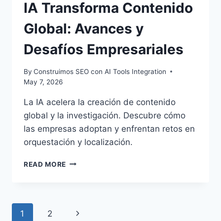
IA Transforma Contenido
Global: Avances y
Desafíos Empresariales
By
Construimos SEO con AI Tools Integration
May 7, 2026
La IA acelera la creación de contenido
global y la investigación. Descubre cómo
las empresas adoptan y enfrentan retos en
orquestación y localización.
IA
READ MORE
TRANSFORMA
CONTENIDO
GLOBAL:
AVANCES
Page
Next
1
2
Y