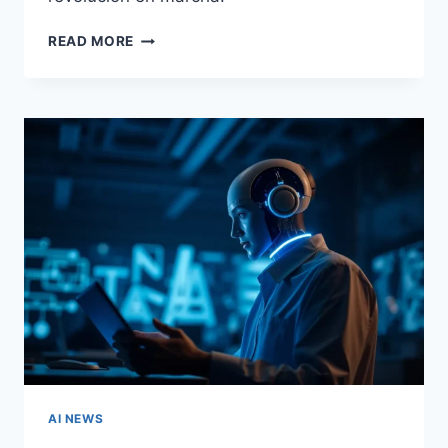
IA
READ MORE
REVOLUCIONA
BÚSQUEDA
DE
GOOGLE:
USUARIOS
GENERAN
CONSULTAS
COMPLEJAS
AI NEWS