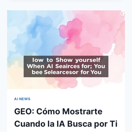
19%
CON
IA:
¿QUÉ
IMPLICAN
LAS
AFIRMACIONES
DE
PICHAI?
AI NEWS
GEO: Cómo Mostrarte
Cuando la IA Busca por Ti