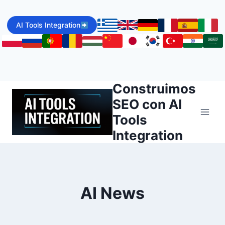
Skip
to
AI Tools Integration
content
Construimos
SEO con AI
Tools
Integration
AI News