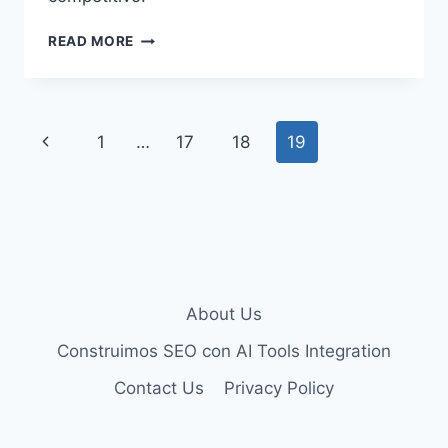
MARKETING
READ MORE
DIGITAL:
TENDENCIAS
Y
EMPLEOS
Page
Previous
1
…
17
18
19
EN
SEO/PPC
navigation
Page
About Us
Construimos SEO con AI Tools Integration
Contact Us
Privacy Policy