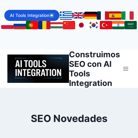
Skip
to
AI Tools Integration
content
Construimos
SEO con AI
Tools
Integration
SEO Novedades